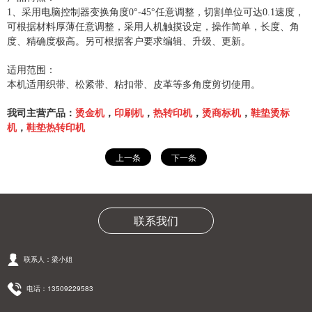
1、采用电脑控制器变换角度0°-45°任意调整，切割单位可达0.1速度，
可根据材料厚薄任意调整，采用人机触摸设定，操作简单，长度、角
度、精确度极高。另可根据客户要求编辑、升级、更新。
适用范围：
本机适用织带、松紧带、粘扣带、皮革等多角度剪切使用。
烫商标机
我司主营产品：
烫金机
，
印刷机
，
热转印机
，
，
鞋垫烫标
机
，
鞋垫热转印机
上一条
下一条
联系我们
联系人：梁小姐
电话：13509229583