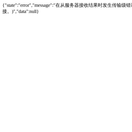
{"state":"error","message":"在从服务器接收结果时发生传输级错误。
接。)","data":null}